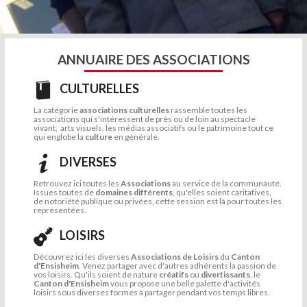
ANNUAIRE DES ASSOCIATIONS
CULTURELLES
La catégorie
associations culturelles
rassemble toutes les
associations qui s’intéressent de près ou de loin au spectacle
vivant, arts visuels, les médias associatifs ou le patrimoine tout ce
qui englobe la
culture
en générale.
DIVERSES
Retrouvez ici toutes les
Associations
au service de la communauté.
Issues toutes de
domaines différents
, qu'elles soient caritatives,
de notoriété publique ou privées, cette session est là pour toutes les
représentées.
LOISIRS
Découvrez ici les diverses
Associations de Loisirs
du
Canton
d'Ensisheim
. Venez partager avec d'autres adhérents la passion de
vos loisirs. Qu'ils soient de nature
créatifs
ou
divertissants
, le
Canton d'Ensisheim
vous propose une belle palette d'activités
loisirs sous diverses formes à partager pendant vos temps libres.