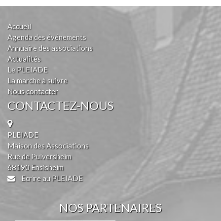
Accueil
Agenda des événements
Annuaire des associations
Actualités
Le PLEIADE
La marche à suivre
Nous contacter
CONTACTEZ-NOUS
PLEIADE
Maison des Associations
Rue de Pulversheim
68190 Ensisheim
Ecrire au PLEIADE
NOS PARTENAIRES