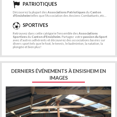
PATRIOTIQUES
Découvrez la plupart des
Associations Patriotiques
du
Canton
d'Ensisheim
telles que l'Association des Anciens Combattants,etc...
SPORTIVES
Retrouvez dans cette catégorie l'ensemble des
Associations
Sportives
du
Canton d'Ensisheim
. Partagez votre
passion du Sport
avec d'autres adhérents et découvrez des associations basées sur
divers sport tels que le foot, le tennis, le badminton, la natation, la
plongée et bien plus!
DERNIERS ÉVÉNEMENTS À ENSISHEIM EN
IMAGES