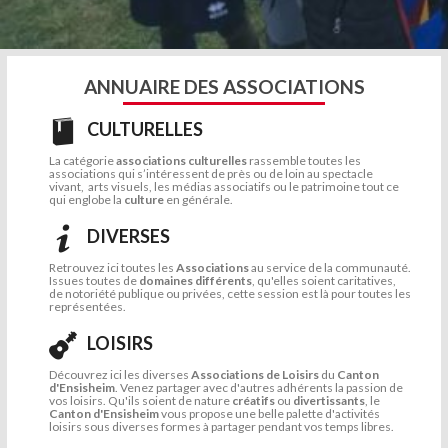
ANNUAIRE DES ASSOCIATIONS
CULTURELLES
La catégorie
associations culturelles
rassemble toutes les
associations qui s’intéressent de près ou de loin au spectacle
vivant, arts visuels, les médias associatifs ou le patrimoine tout ce
qui englobe la
culture
en générale.
DIVERSES
Retrouvez ici toutes les
Associations
au service de la communauté.
Issues toutes de
domaines différents
, qu'elles soient caritatives,
de notoriété publique ou privées, cette session est là pour toutes les
représentées.
LOISIRS
Découvrez ici les diverses
Associations de Loisirs
du
Canton
d'Ensisheim
. Venez partager avec d'autres adhérents la passion de
vos loisirs. Qu'ils soient de nature
créatifs
ou
divertissants
, le
Canton d'Ensisheim
vous propose une belle palette d'activités
loisirs sous diverses formes à partager pendant vos temps libres.