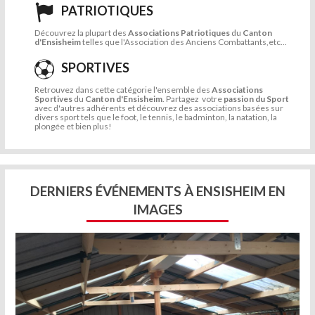
PATRIOTIQUES
Découvrez la plupart des
Associations Patriotiques
du
Canton
d'Ensisheim
telles que l'Association des Anciens Combattants,etc...
SPORTIVES
Retrouvez dans cette catégorie l'ensemble des
Associations
Sportives
du
Canton d'Ensisheim
. Partagez votre
passion du Sport
avec d'autres adhérents et découvrez des associations basées sur
divers sport tels que le foot, le tennis, le badminton, la natation, la
plongée et bien plus!
DERNIERS ÉVÉNEMENTS À ENSISHEIM EN
IMAGES