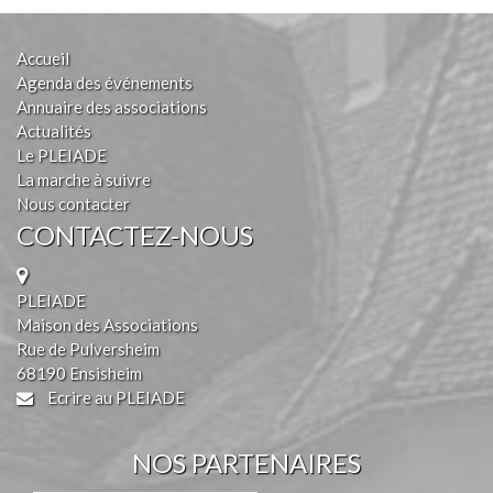
Accueil
Agenda des événements
Annuaire des associations
Actualités
Le PLEIADE
La marche à suivre
Nous contacter
CONTACTEZ-NOUS
PLEIADE
Maison des Associations
Rue de Pulversheim
68190 Ensisheim
Ecrire au PLEIADE
NOS PARTENAIRES