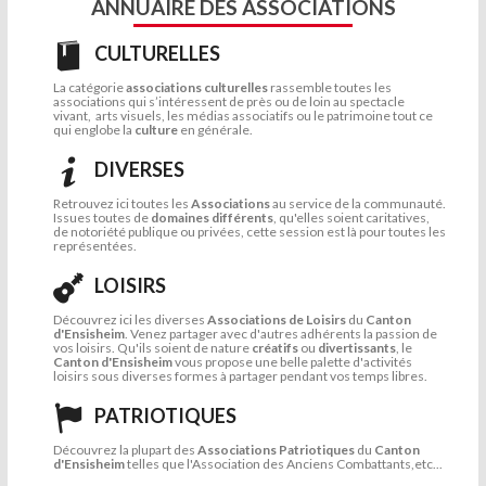
ANNUAIRE DES ASSOCIATIONS
CULTURELLES
La catégorie
associations culturelles
rassemble toutes les
associations qui s’intéressent de près ou de loin au spectacle
vivant, arts visuels, les médias associatifs ou le patrimoine tout ce
qui englobe la
culture
en générale.
DIVERSES
Retrouvez ici toutes les
Associations
au service de la communauté.
Issues toutes de
domaines différents
, qu'elles soient caritatives,
de notoriété publique ou privées, cette session est là pour toutes les
représentées.
LOISIRS
Découvrez ici les diverses
Associations de Loisirs
du
Canton
d'Ensisheim
. Venez partager avec d'autres adhérents la passion de
vos loisirs. Qu'ils soient de nature
créatifs
ou
divertissants
, le
Canton d'Ensisheim
vous propose une belle palette d'activités
loisirs sous diverses formes à partager pendant vos temps libres.
PATRIOTIQUES
Découvrez la plupart des
Associations Patriotiques
du
Canton
d'Ensisheim
telles que l'Association des Anciens Combattants,etc...