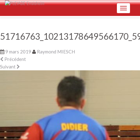
Skip
Toggle na
to
main
content
51716763_10213178649566170_5
9 mars 2019
Raymond MIESCH
Précédent
Suivant