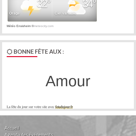
Météo Ensisheim
©
meteocity.com
BONNE FÊTE AUX :
Amour
La fête du jour sur votre site avec
fetedujour.fr
Accueil
Agenda des événements