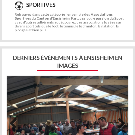
SPORTIVES
Retrouvez dans cette catégorie l'ensemble des
Associations
Sportives
du
Canton d'Ensisheim
. Partagez votre
passion du Sport
avec d'autres adhérents et découvrez des associations basées sur
divers sport tels que le foot, le tennis, le badminton, la natation, la
plongée et bien plus!
DERNIERS ÉVÉNEMENTS À ENSISHEIM EN
IMAGES