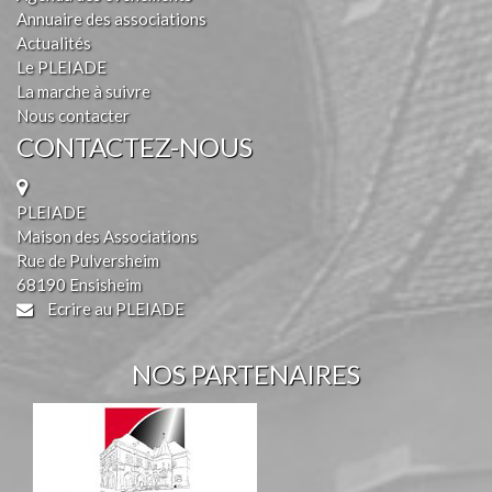
Annuaire des associations
Actualités
Le PLEIADE
La marche à suivre
Nous contacter
CONTACTEZ-NOUS
PLEIADE
Maison des Associations
Rue de Pulversheim
68190 Ensisheim
Ecrire au PLEIADE
NOS PARTENAIRES