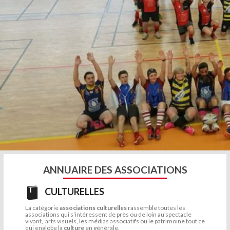
ANNUAIRE DES ASSOCIATIONS
CULTURELLES
La catégorie
associations culturelles
rassemble toutes les
associations qui s’intéressent de près ou de loin au spectacle
vivant, arts visuels, les médias associatifs ou le patrimoine tout ce
qui englobe la
culture
en générale.