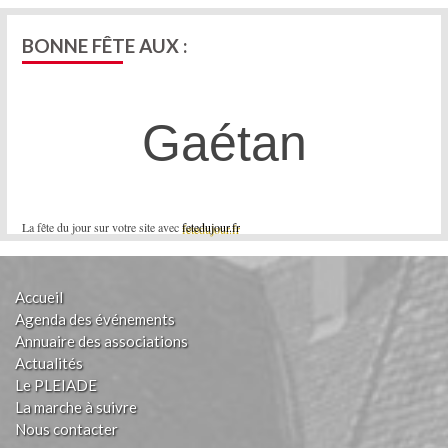
BONNE FÊTE AUX :
Gaétan
La fête du jour sur votre site avec
fetedujour.fr
Accueil
Agenda des événements
Annuaire des associations
Actualités
Le PLEIADE
La marche à suivre
Nous contacter