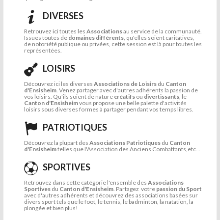
DIVERSES
Retrouvez ici toutes les
Associations
au service de la communauté.
Issues toutes de
domaines différents
, qu'elles soient caritatives,
de notoriété publique ou privées, cette session est là pour toutes les
représentées.
LOISIRS
Découvrez ici les diverses
Associations de Loisirs
du
Canton
d'Ensisheim
. Venez partager avec d'autres adhérents la passion de
vos loisirs. Qu'ils soient de nature
créatifs
ou
divertissants
, le
Canton d'Ensisheim
vous propose une belle palette d'activités
loisirs sous diverses formes à partager pendant vos temps libres.
PATRIOTIQUES
Découvrez la plupart des
Associations Patriotiques
du
Canton
d'Ensisheim
telles que l'Association des Anciens Combattants,etc...
SPORTIVES
Retrouvez dans cette catégorie l'ensemble des
Associations
Sportives
du
Canton d'Ensisheim
. Partagez votre
passion du Sport
avec d'autres adhérents et découvrez des associations basées sur
divers sport tels que le foot, le tennis, le badminton, la natation, la
plongée et bien plus!