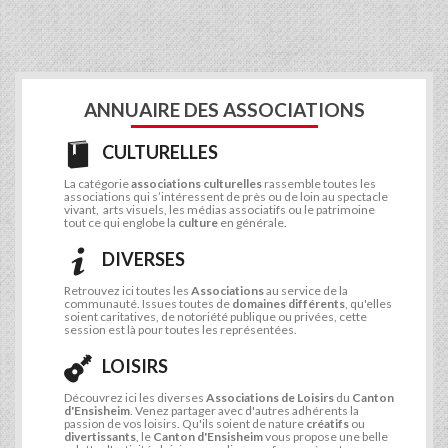
ANNUAIRE DES ASSOCIATIONS
CULTURELLES
La catégorie
associations culturelles
rassemble toutes les
associations qui s’intéressent de près ou de loin au spectacle
vivant, arts visuels, les médias associatifs ou le patrimoine
tout ce qui englobe la
culture
en générale.
DIVERSES
Retrouvez ici toutes les
Associations
au service de la
communauté. Issues toutes de
domaines différents
, qu'elles
soient caritatives, de notoriété publique ou privées, cette
session est là pour toutes les représentées.
LOISIRS
Découvrez ici les diverses
Associations de Loisirs
du
Canton
d'Ensisheim
. Venez partager avec d'autres adhérents la
passion de vos loisirs. Qu'ils soient de nature
créatifs
ou
divertissants
, le
Canton d'Ensisheim
vous propose une belle