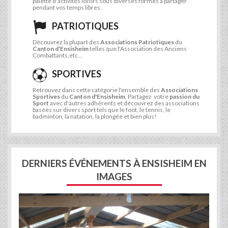
palette d'activités loisirs sous diverses formes à partager
pendant vos temps libres.
PATRIOTIQUES
Découvrez la plupart des
Associations Patriotiques
du
Canton d'Ensisheim
telles que l'Association des Anciens
Combattants,etc...
SPORTIVES
Retrouvez dans cette catégorie l'ensemble des
Associations
Sportives
du
Canton d'Ensisheim
. Partagez votre
passion du
Sport
avec d'autres adhérents et découvrez des associations
basées sur divers sport tels que le foot, le tennis, le
badminton, la natation, la plongée et bien plus!
DERNIERS ÉVÉNEMENTS À ENSISHEIM EN
IMAGES