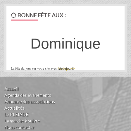
BONNE FÊTE AUX :
Dominique
La fête du jour sur votre site avec
fetedujour.fr
Accueil
Agenda des événements
Annuaire des associations
Actualités
Le PLEIADE
La marche à suivre
Nous contacter