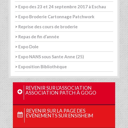
>
Expo des 23 et 24 septembre 2017 à Eschau
>
Expo Broderie Cartonnage Patchwork
>
Reprise des cours de broderie
>
Repas de fin d’année
>
Expo Dole
>
Expo NANS sous Sante Anne (25)
>
Exposition Bibliothèque
REVENIR SUR L'ASSOCIATION
ASSOCIATION PATCH À GOGO
REVENIR SUR LA PAGE DES
ÉVÉNEMENTS SUR ENSISHEIM