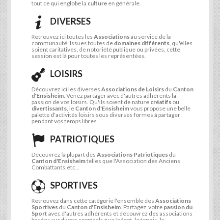
tout ce qui englobe la
culture
en générale.
DIVERSES
Retrouvez ici toutes les
Associations
au service de la
communauté. Issues toutes de
domaines différents
, qu'elles
soient caritatives, de notoriété publique ou privées, cette
session est là pour toutes les représentées.
LOISIRS
Découvrez ici les diverses
Associations de Loisirs
du
Canton
d'Ensisheim
. Venez partager avec d'autres adhérents la
passion de vos loisirs. Qu'ils soient de nature
créatifs
ou
divertissants
, le
Canton d'Ensisheim
vous propose une belle
palette d'activités loisirs sous diverses formes à partager
pendant vos temps libres.
PATRIOTIQUES
Découvrez la plupart des
Associations Patriotiques
du
Canton d'Ensisheim
telles que l'Association des Anciens
Combattants,etc...
SPORTIVES
Retrouvez dans cette catégorie l'ensemble des
Associations
Sportives
du
Canton d'Ensisheim
. Partagez votre
passion du
Sport
avec d'autres adhérents et découvrez des associations
basées sur divers sport tels que le foot, le tennis, le