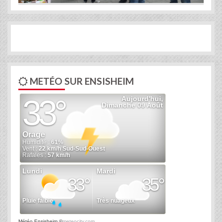
METÉO SUR ENSISHEIM
Météo Ensisheim
©
meteocity.com