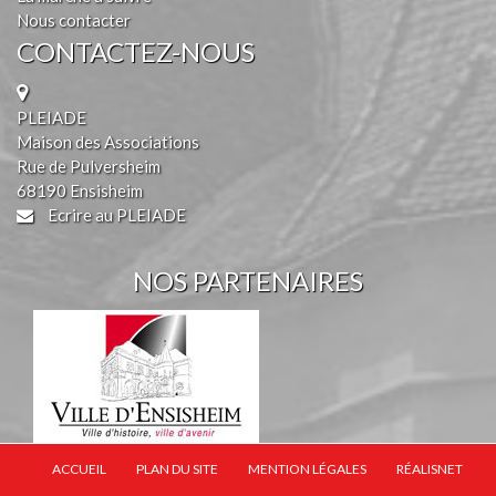
Nous contacter
CONTACTEZ-NOUS
PLEIADE
Maison des Associations
Rue de Pulversheim
68190 Ensisheim
Ecrire au PLEIADE
NOS PARTENAIRES
ACCUEIL
PLAN DU SITE
MENTION LÉGALES
RÉALISNET