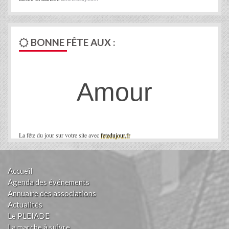
BONNE FÊTE AUX :
Amour
La fête du jour sur votre site avec
fetedujour.fr
Accueil
Agenda des événements
Annuaire des associations
Actualités
Le PLEIADE
La marche à suivre