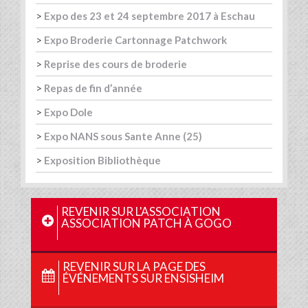
>
Expo des 23 et 24 septembre 2017 à Eschau
>
Expo Broderie Cartonnage Patchwork
>
Reprise des cours de broderie
>
Repas de fin d’année
>
Expo Dole
>
Expo NANS sous Sante Anne (25)
>
Exposition Bibliothèque
REVENIR SUR L'ASSOCIATION
ASSOCIATION PATCH À GOGO
REVENIR SUR LA PAGE DES
ÉVÉNEMENTS SUR ENSISHEIM