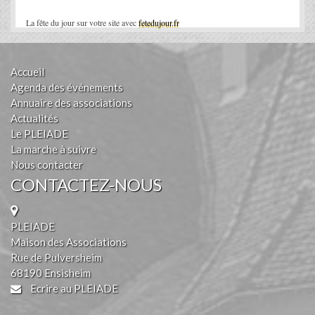
La fête du jour sur votre site avec
fetedujour.fr
Accueil
Agenda des événements
Annuaire des associations
Actualités
Le PLEIADE
La marche à suivre
Nous contacter
CONTACTEZ-NOUS
PLEIADE
Maison des Associations
Rue de Pulversheim
68190 Ensisheim
Ecrire au PLEIADE