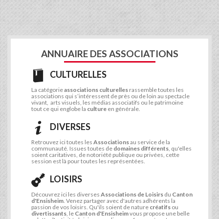
ANNUAIRE DES ASSOCIATIONS
CULTURELLES
La catégorie
associations culturelles
rassemble toutes les
associations qui s’intéressent de près ou de loin au spectacle
vivant, arts visuels, les médias associatifs ou le patrimoine
tout ce qui englobe la
culture
en générale.
DIVERSES
Retrouvez ici toutes les
Associations
au service de la
communauté. Issues toutes de
domaines différents
, qu'elles
soient caritatives, de notoriété publique ou privées, cette
session est là pour toutes les représentées.
LOISIRS
Découvrez ici les diverses
Associations de Loisirs
du
Canton
d'Ensisheim
. Venez partager avec d'autres adhérents la
passion de vos loisirs. Qu'ils soient de nature
créatifs
ou
divertissants
, le
Canton d'Ensisheim
vous propose une belle