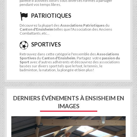
palette d'activités loisirs sous diverses formes à partager
pendant vos temps libres.
PATRIOTIQUES
Découvrez la plupart des
Associations Patriotiques
du
Canton d'Ensisheim
telles que l'Association des Anciens
Combattants,etc...
SPORTIVES
Retrouvez dans cette catégorie l'ensemble des
Associations
Sportives
du
Canton d'Ensisheim
. Partagez votre
passion du
Sport
avec d'autres adhérents et découvrez des associations
basées sur divers sport tels que le foot, le tennis, le
badminton, la natation, la plongée et bien plus!
DERNIERS ÉVÉNEMENTS À ENSISHEIM EN
IMAGES