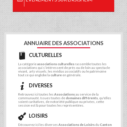
ANNUAIRE DES ASSOCIATIONS
CULTURELLES
La catégorie
associations culturelles
rassemble toutes les
associations qui s’intéressent de près ou de loin au spectacle
vivant, arts visuels, les médias associatifs ou le patrimoine
tout ce qui englobe la
culture
en générale.
DIVERSES
Retrouvez ici toutes les
Associations
au service de la
communauté. Issues toutes de
domaines différents
, qu'elles
soient caritatives, de notoriété publique ou privées, cette
session est là pour toutes les représentées.
LOISIRS
Découvrez ici les diverses
Associations de Loisirs
du
Canton