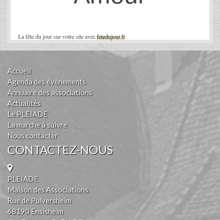
La fête du jour sur votre site avec
fetedujour.fr
Accueil
Agenda des événements
Annuaire des associations
Actualités
Le PLEIADE
La marche à suivre
Nous contacter
CONTACTEZ-NOUS
PLEIADE
Maison des Associations
Rue de Pulversheim
68190 Ensisheim