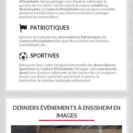
d'Ensisheim
. Venez partager avec d'autres adhérents la
passion de vos loisirs. Qu'ils soient de nature
créatifs
ou
divertissants
, le
Canton d'Ensisheim
vous propose une belle
palette d'activités loisirs sous diverses formes à partager
pendant vos temps libres.
PATRIOTIQUES
Découvrez la plupart des
Associations Patriotiques
du
Canton d'Ensisheim
telles que l'Association des Anciens
Combattants,etc...
SPORTIVES
Retrouvez dans cette catégorie l'ensemble des
Associations
Sportives
du
Canton d'Ensisheim
. Partagez votre
passion du
Sport
avec d'autres adhérents et découvrez des associations
basées sur divers sport tels que le foot, le tennis, le
badminton, la natation, la plongée et bien plus!
DERNIERS ÉVÉNEMENTS À ENSISHEIM EN
IMAGES