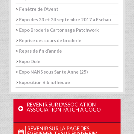
>
Fenêtre de l’Avent
>
Expo des 23 et 24 septembre 2017 à Eschau
>
Expo Broderie Cartonnage Patchwork
>
Reprise des cours de broderie
>
Repas de fin d’année
>
Expo Dole
>
Expo NANS sous Sante Anne (25)
>
Exposition Bibliothèque
REVENIR SUR L'ASSOCIATION
ASSOCIATION PATCH À GOGO
REVENIR SUR LA PAGE DES
ÉVÉNEMENTS SUR ENSISHEIM