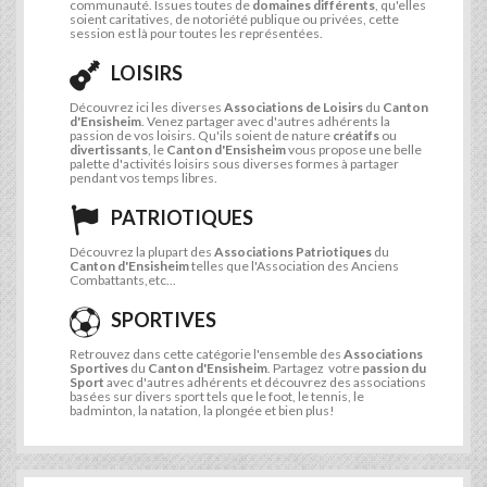
communauté. Issues toutes de
domaines différents
, qu'elles
soient caritatives, de notoriété publique ou privées, cette
session est là pour toutes les représentées.
LOISIRS
Découvrez ici les diverses
Associations de Loisirs
du
Canton
d'Ensisheim
. Venez partager avec d'autres adhérents la
passion de vos loisirs. Qu'ils soient de nature
créatifs
ou
divertissants
, le
Canton d'Ensisheim
vous propose une belle
palette d'activités loisirs sous diverses formes à partager
pendant vos temps libres.
PATRIOTIQUES
Découvrez la plupart des
Associations Patriotiques
du
Canton d'Ensisheim
telles que l'Association des Anciens
Combattants,etc...
SPORTIVES
Retrouvez dans cette catégorie l'ensemble des
Associations
Sportives
du
Canton d'Ensisheim
. Partagez votre
passion du
Sport
avec d'autres adhérents et découvrez des associations
basées sur divers sport tels que le foot, le tennis, le
badminton, la natation, la plongée et bien plus!