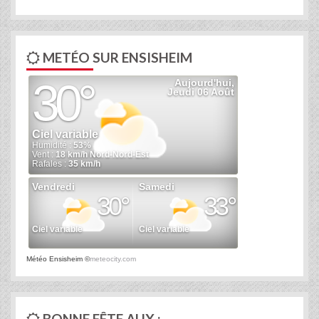
METÉO SUR ENSISHEIM
Météo Ensisheim
©
meteocity.com
BONNE FÊTE AUX :