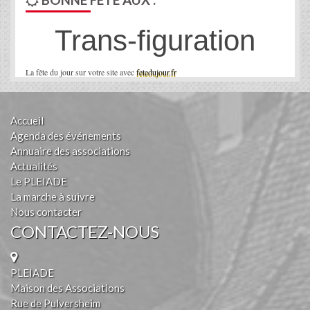
Trans-figuration
La fête du jour sur votre site avec
fetedujour.fr
Accueil
Agenda des événements
Annuaire des associations
Actualités
Le PLEIADE
La marche à suivre
Nous contacter
CONTACTEZ-NOUS
PLEIADE
Maison des Associations
Rue de Pulversheim