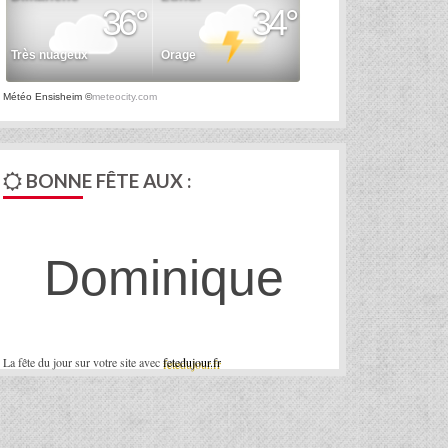
Météo Ensisheim
©
meteocity.com
BONNE FÊTE AUX :
Dominique
La fête du jour sur votre site avec
fetedujour.fr