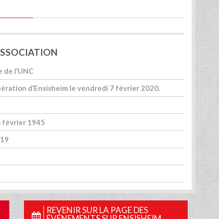
'ASSOCIATION
e de l’UNC
ération d’Ensisheim le vendredi 7 février 2020.
6 février 1945
019
REVENIR SUR LA PAGE DES
ÉVÉNEMENTS SUR ENSISHEIM