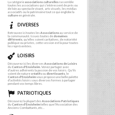
La catégorie
associations culturelles
rassemble
toutes les associations qui s’intéressent de près ou
de loin au spectacle vivant, arts visuels, les médias
associatifs ou le patrimoine tout ce qui englobe la
culture
en générale.
DIVERSES
Retrouvez ici toutes les
Associations
au service de
la communauté. Issues toutes de
domaines
différents
, qu'elles soient caritatives, de notoriété
publique ou privées, cette session est là pour toutes
les représentées.
LOISIRS
Découvrez ici les diverses
Associations de Loisirs
du
Canton d'Ensisheim
. Venez partager avec
d'autres adhérents la passion de vos loisirs. Qu'ils
soient de nature
créatifs
ou
divertissants
, le
Canton d'Ensisheim
vous propose une belle palette
d'activités loisirs sous diverses formes à partager
pendant vos temps libres.
PATRIOTIQUES
Découvrez la plupart des
Associations Patriotiques
du
Canton d'Ensisheim
telles que l'Association des
Anciens Combattants,etc...