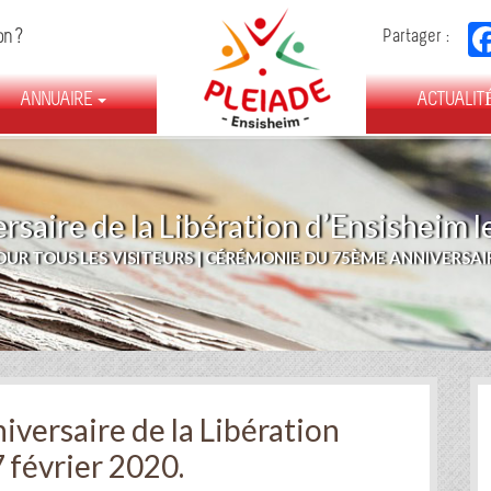
FÉDÉRATION
on ?
Partager :
DES
ASSOCIATIONS
ANNUAIRE
D’ENSISHEIM
ACTUALIT
aire de la Libération d’Ensisheim le
UR TOUS LES VISITEURS
|
CÉRÉMONIE DU 75ÈME ANNIVERSAIRE
versaire de la Libération
 février 2020.