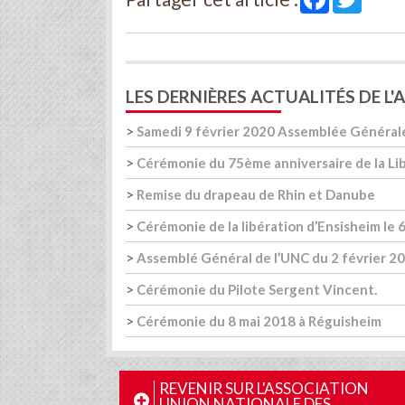
LES DERNIÈRES ACTUALITÉS DE L
>
Samedi 9 février 2020 Assemblée Général
>
Cérémonie du 75ème anniversaire de la Lib
>
Remise du drapeau de Rhin et Danube
>
Cérémonie de la libération d’Ensisheim le 
>
Assemblé Général de l’UNC du 2 février 2
>
Cérémonie du Pilote Sergent Vincent.
>
Cérémonie du 8 mai 2018 à Réguisheim
REVENIR SUR L'ASSOCIATION
UNION NATIONALE DES