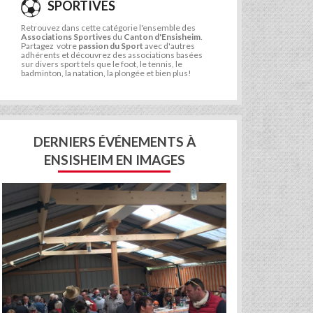
SPORTIVES
Retrouvez dans cette catégorie l'ensemble des
Associations Sportives
du
Canton d'Ensisheim
.
Partagez votre
passion du Sport
avec d'autres
adhérents et découvrez des associations basées
sur divers sport tels que le foot, le tennis, le
badminton, la natation, la plongée et bien plus!
DERNIERS ÉVÉNEMENTS À
ENSISHEIM EN IMAGES