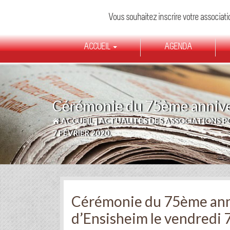
Vous souhaitez inscrire votre associati
ACCUEIL
AGENDA
Skip
to
main
content
Cérémonie du 75ème annivers
ACCUEIL
|
ACTUALITÉS DES ASSOCIATIONS PO
7 FÉVRIER 2020.
Cérémonie du 75ème anni
d’Ensisheim le vendredi 7