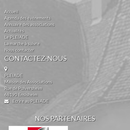
Accueil
Agenda des événements
Annuaire des associations
Actualités
Le PLEIADE
La marche à suivre
Nous contacter
CONTACTEZ-NOUS
PLEIADE
Maison des Associations
Rue de Pulversheim
68190 Ensisheim
Ecrire au PLEIADE
NOS PARTENAIRES