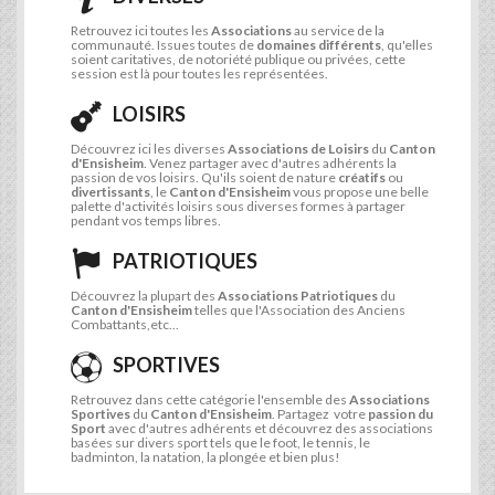
Retrouvez ici toutes les
Associations
au service de la
communauté. Issues toutes de
domaines différents
, qu'elles
soient caritatives, de notoriété publique ou privées, cette
session est là pour toutes les représentées.
LOISIRS
Découvrez ici les diverses
Associations de Loisirs
du
Canton
d'Ensisheim
. Venez partager avec d'autres adhérents la
passion de vos loisirs. Qu'ils soient de nature
créatifs
ou
divertissants
, le
Canton d'Ensisheim
vous propose une belle
palette d'activités loisirs sous diverses formes à partager
pendant vos temps libres.
PATRIOTIQUES
Découvrez la plupart des
Associations Patriotiques
du
Canton d'Ensisheim
telles que l'Association des Anciens
Combattants,etc...
SPORTIVES
Retrouvez dans cette catégorie l'ensemble des
Associations
Sportives
du
Canton d'Ensisheim
. Partagez votre
passion du
Sport
avec d'autres adhérents et découvrez des associations
basées sur divers sport tels que le foot, le tennis, le
badminton, la natation, la plongée et bien plus!