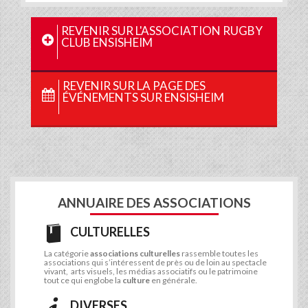
REVENIR SUR L'ASSOCIATION RUGBY
CLUB ENSISHEIM
REVENIR SUR LA PAGE DES
ÉVÉNEMENTS SUR ENSISHEIM
ANNUAIRE DES ASSOCIATIONS
CULTURELLES
La catégorie
associations culturelles
rassemble toutes les
associations qui s’intéressent de près ou de loin au spectacle
vivant, arts visuels, les médias associatifs ou le patrimoine
tout ce qui englobe la
culture
en générale.
DIVERSES