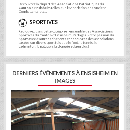
Découvrez la plupart des
Associations Patriotiques
du
Canton d'Ensisheim
telles que l'Association des Anciens
Combattants,etc...
SPORTIVES
Retrouvez dans cette catégorie l'ensemble des
Associations
Sportives
du
Canton d'Ensisheim
. Partagez votre
passion du
Sport
avec d'autres adhérents et découvrez des associations
basées sur divers sport tels que le foot, le tennis, le
badminton, la natation, la plongée et bien plus!
DERNIERS ÉVÉNEMENTS À ENSISHEIM EN
IMAGES