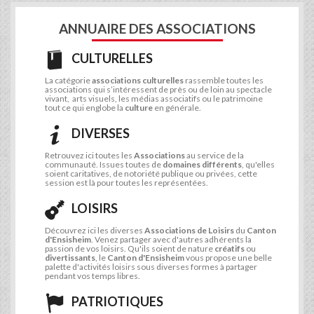
ANNUAIRE DES ASSOCIATIONS
CULTURELLES
La catégorie
associations culturelles
rassemble toutes les
associations qui s’intéressent de près ou de loin au spectacle
vivant, arts visuels, les médias associatifs ou le patrimoine
tout ce qui englobe la
culture
en générale.
DIVERSES
Retrouvez ici toutes les
Associations
au service de la
communauté. Issues toutes de
domaines différents
, qu'elles
soient caritatives, de notoriété publique ou privées, cette
session est là pour toutes les représentées.
LOISIRS
Découvrez ici les diverses
Associations de Loisirs
du
Canton
d'Ensisheim
. Venez partager avec d'autres adhérents la
passion de vos loisirs. Qu'ils soient de nature
créatifs
ou
divertissants
, le
Canton d'Ensisheim
vous propose une belle
palette d'activités loisirs sous diverses formes à partager
pendant vos temps libres.
PATRIOTIQUES