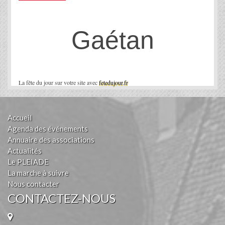
Gaétan
La fête du jour sur votre site avec
fetedujour.fr
Accueil
Agenda des événements
Annuaire des associations
Actualités
Le PLEIADE
La marche à suivre
Nous contacter
CONTACTEZ-NOUS