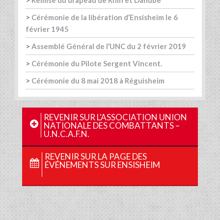
>
Cérémonie de la libération d’Ensisheim le 6
février 1945
>
Assemblé Général de l’UNC du 2 février 2019
>
Cérémonie du Pilote Sergent Vincent.
>
Cérémonie du 8 mai 2018 à Réguisheim
REVENIR SUR L'ASSOCIATION UNION
NATIONALE DES COMBATTANTS –
U.N.C.A.F.N.
REVENIR SUR LA PAGE DES
ÉVÉNEMENTS SUR ENSISHEIM