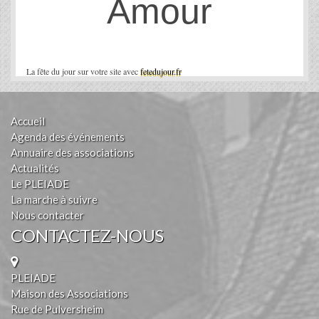
Amour
La fête du jour sur votre site avec
fetedujour.fr
Accueil
Agenda des événements
Annuaire des associations
Actualités
Le PLEIADE
La marche à suivre
Nous contacter
CONTACTEZ-NOUS
PLEIADE
Maison des Associations
Rue de Pulversheim