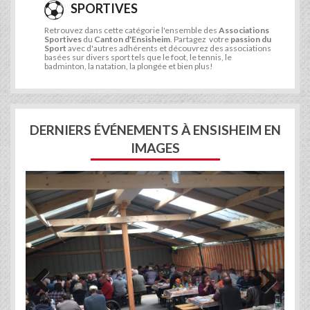
SPORTIVES
Retrouvez dans cette catégorie l'ensemble des
Associations
Sportives
du
Canton d'Ensisheim
. Partagez votre
passion du
Sport
avec d'autres adhérents et découvrez des associations
basées sur divers sport tels que le foot, le tennis, le
badminton, la natation, la plongée et bien plus!
DERNIERS ÉVÉNEMENTS À ENSISHEIM EN
IMAGES