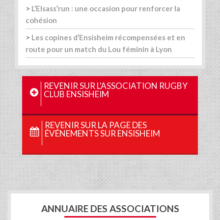
>
L’Elsass’run : une occasion pour renforcer la
cohésion
>
Les copines d’Ensisheim récompensées et en
route pour un match du Lou féminin à Lyon
REVENIR SUR L'ASSOCIATION RUGBY
CLUB ENSISHEIM
REVENIR SUR LA PAGE DES
ÉVÉNEMENTS SUR ENSISHEIM
ANNUAIRE DES ASSOCIATIONS