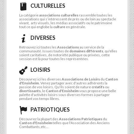
CULTURELLES
La catégorie
associations culturelles
rassemble toutes les
associations qui s’intéressent de près ou de loin au spectacle
vivant, arts visuels, les médias associatifs ou le patrimoine
tout ce qui englobe la
culture
en générale.
DIVERSES
Retrouvez ici toutes les
Associations
au service de la
communauté. Issues toutes de
domaines différents
, qu'elles
soient caritatives, de notoriété publique ou privées, cette
session est là pour toutes les représentées.
LOISIRS
Découvrez ici les diverses
Associations de Loisirs
du
Canton
d'Ensisheim
. Venez partager avec d'autres adhérents la
passion de vos loisirs. Qu'ils soient de nature
créatifs
ou
divertissants
, le
Canton d'Ensisheim
vous propose une belle
palette d'activités loisirs sous diverses formes à partager
pendant vos temps libres.
PATRIOTIQUES
Découvrez la plupart des
Associations Patriotiques
du
Canton d'Ensisheim
telles que l'Association des Anciens
Combattants,etc...