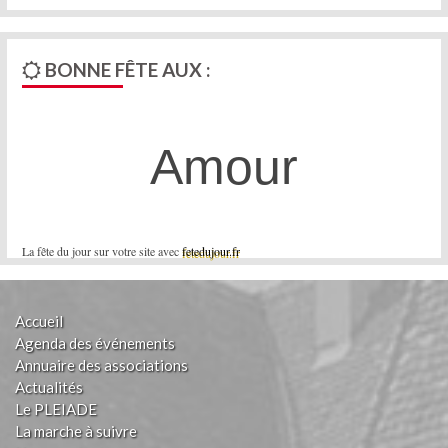
BONNE FÊTE AUX :
Amour
La fête du jour sur votre site avec
fetedujour.fr
Accueil
Agenda des événements
Annuaire des associations
Actualités
Le PLEIADE
La marche à suivre