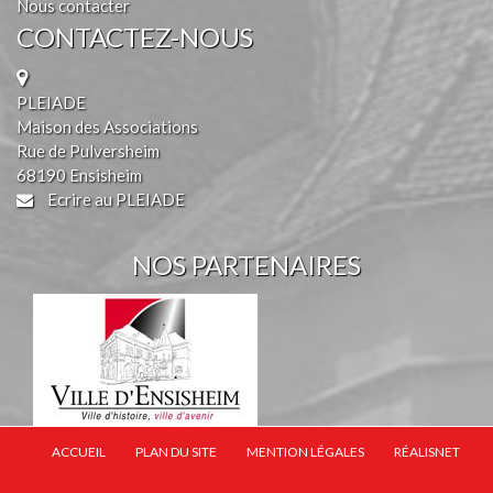
Nous contacter
CONTACTEZ-NOUS
PLEIADE
Maison des Associations
Rue de Pulversheim
68190 Ensisheim
Ecrire au PLEIADE
NOS PARTENAIRES
ACCUEIL
PLAN DU SITE
MENTION LÉGALES
RÉALISNET