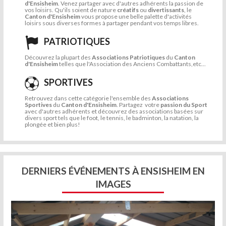
d'Ensisheim
. Venez partager avec d'autres adhérents la passion de
vos loisirs. Qu'ils soient de nature
créatifs
ou
divertissants
, le
Canton d'Ensisheim
vous propose une belle palette d'activités
loisirs sous diverses formes à partager pendant vos temps libres.
PATRIOTIQUES
Découvrez la plupart des
Associations Patriotiques
du
Canton
d'Ensisheim
telles que l'Association des Anciens Combattants,etc...
SPORTIVES
Retrouvez dans cette catégorie l'ensemble des
Associations
Sportives
du
Canton d'Ensisheim
. Partagez votre
passion du Sport
avec d'autres adhérents et découvrez des associations basées sur
divers sport tels que le foot, le tennis, le badminton, la natation, la
plongée et bien plus!
DERNIERS ÉVÉNEMENTS À ENSISHEIM EN
IMAGES