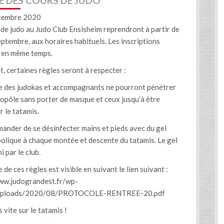
E DES COURS DE JUDO
tembre 2020
 de judo au Judo Club Ensisheim reprendront à partir de
ptembre, aux horaires habituels. Les inscriptions
 en même temps.
, certaines règles seront à respecter :
e des judokas et accompagnants ne pourront pénétrer
uopôle sans porter de masque et ceux jusqu’à être
 le tatamis.
mander de se désinfecter mains et pieds avec du gel
olique à chaque montée et descente du tatamis. Le gel
i par le club.
 de ces règles est visible en suivant le lien suivant :
ww.judograndest.fr/wp-
/uploads/2020/08/PROTOCOLE-RENTREE-20.pdf
s vite sur le tatamis !