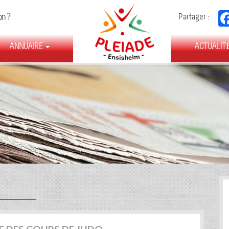
FÉDÉRATION
on ?
Partager :
DES
ASSOCIATIONS
ANNUAIRE
D’ENSISHEIM
ACTUALIT