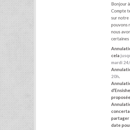
Bonjour à
Compte te
sur notre
pouvons r
nous avons
certaines
Annulati
cela
jusq
mardi 24
Annulati
20h
.
Annulati
d’Ensish
proposée 
Annulatio
concertat
partager l
date pour