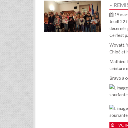
~ REMI
15 mar
Jeudi 22 f
décernés p
Ce n’est 
Woyatt, Ya
Chloé et 
Mathieu, 
ceinture n
Bravo à c
VOIR