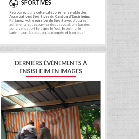
SPORTIVES
Retrouvez dans cette catégorie l'ensemble des
Associations Sportives
du
Canton d'Ensisheim
.
Partagez votre
passion du Sport
avec d'autres
adhérents et découvrez des associations basées
sur divers sport tels que le foot, le tennis, le
badminton, la natation, la plongée et bien plus!
DERNIERS ÉVÉNEMENTS À
ENSISHEIM EN IMAGES