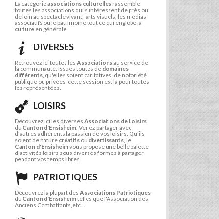
La catégorie
associations culturelles
rassemble
toutes les associations qui s’intéressent de près ou
de loin au spectacle vivant, arts visuels, les médias
associatifs ou le patrimoine tout ce qui englobe la
culture
en générale.
DIVERSES
Retrouvez ici toutes les
Associations
au service de
la communauté. Issues toutes de
domaines
différents
, qu'elles soient caritatives, de notoriété
publique ou privées, cette session est là pour toutes
les représentées.
LOISIRS
Découvrez ici les diverses
Associations de Loisirs
du
Canton d'Ensisheim
. Venez partager avec
d'autres adhérents la passion de vos loisirs. Qu'ils
soient de nature
créatifs
ou
divertissants
, le
Canton d'Ensisheim
vous propose une belle palette
d'activités loisirs sous diverses formes à partager
pendant vos temps libres.
PATRIOTIQUES
Découvrez la plupart des
Associations Patriotiques
du
Canton d'Ensisheim
telles que l'Association des
Anciens Combattants,etc...