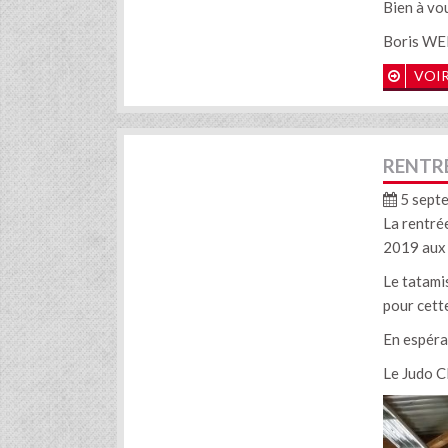
Bien à vo
Boris WEN
VOIR
RENTRÉ
5 sept
La rentré
2019 aux 
Le tatamis
pour cett
En espéra
Le Judo C