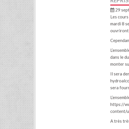
REPRIS
29 sep
Les cours
mardi 8 se
ouvriront
Cependant
L’ensembl
dans le d
monter sur
Il sera de
hydroalco
sera fourn
L’ensemble
https://w
content
A très trè