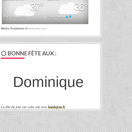
Météo Ensisheim
©
meteocity.com
BONNE FÊTE AUX :
Dominique
La fête du jour sur votre site avec
fetedujour.fr