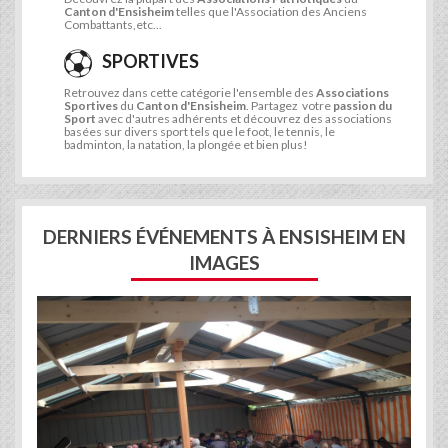
Canton d'Ensisheim
telles que l'Association des Anciens
Combattants,etc...
SPORTIVES
Retrouvez dans cette catégorie l'ensemble des
Associations
Sportives
du
Canton d'Ensisheim
. Partagez votre
passion du
Sport
avec d'autres adhérents et découvrez des associations
basées sur divers sport tels que le foot, le tennis, le
badminton, la natation, la plongée et bien plus!
DERNIERS ÉVÉNEMENTS À ENSISHEIM EN
IMAGES