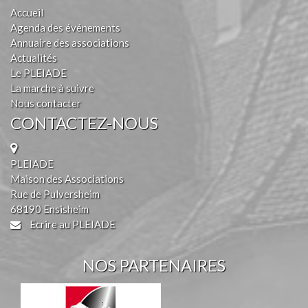
Accueil
Agenda des événements
Annuaire des associations
Actualités
Le PLEIADE
La marche à suivre
Nous contacter
CONTACTEZ-NOUS
PLEIADE
Maison des Associations
Rue de Pulversheim
68190 Ensisheim
Ecrire au PLEIADE
NOS PARTENAIRES