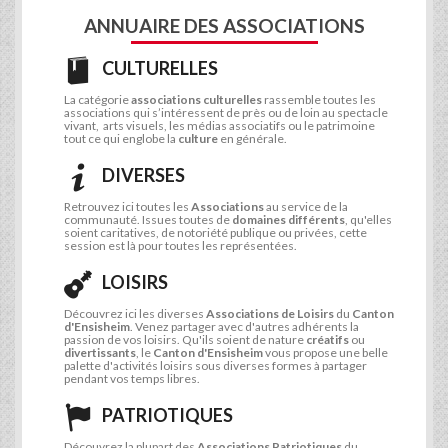
ANNUAIRE DES ASSOCIATIONS
CULTURELLES
La catégorie
associations culturelles
rassemble toutes les
associations qui s’intéressent de près ou de loin au spectacle
vivant, arts visuels, les médias associatifs ou le patrimoine
tout ce qui englobe la
culture
en générale.
DIVERSES
Retrouvez ici toutes les
Associations
au service de la
communauté. Issues toutes de
domaines différents
, qu'elles
soient caritatives, de notoriété publique ou privées, cette
session est là pour toutes les représentées.
LOISIRS
Découvrez ici les diverses
Associations de Loisirs
du
Canton
d'Ensisheim
. Venez partager avec d'autres adhérents la
passion de vos loisirs. Qu'ils soient de nature
créatifs
ou
divertissants
, le
Canton d'Ensisheim
vous propose une belle
palette d'activités loisirs sous diverses formes à partager
pendant vos temps libres.
PATRIOTIQUES
Découvrez la plupart des
Associations Patriotiques
du