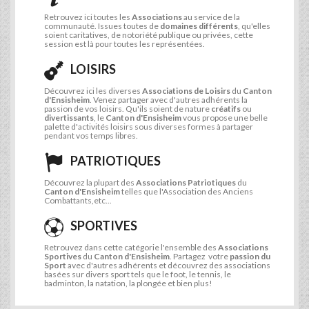
Retrouvez ici toutes les
Associations
au service de la
communauté. Issues toutes de
domaines différents
, qu'elles
soient caritatives, de notoriété publique ou privées, cette
session est là pour toutes les représentées.
LOISIRS
Découvrez ici les diverses
Associations de Loisirs
du
Canton
d'Ensisheim
. Venez partager avec d'autres adhérents la
passion de vos loisirs. Qu'ils soient de nature
créatifs
ou
divertissants
, le
Canton d'Ensisheim
vous propose une belle
palette d'activités loisirs sous diverses formes à partager
pendant vos temps libres.
PATRIOTIQUES
Découvrez la plupart des
Associations Patriotiques
du
Canton d'Ensisheim
telles que l'Association des Anciens
Combattants,etc...
SPORTIVES
Retrouvez dans cette catégorie l'ensemble des
Associations
Sportives
du
Canton d'Ensisheim
. Partagez votre
passion du
Sport
avec d'autres adhérents et découvrez des associations
basées sur divers sport tels que le foot, le tennis, le
badminton, la natation, la plongée et bien plus!