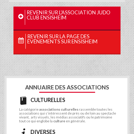
REVENIR SUR L'ASSOCIATION JUDO
CLUB ENSISHEIM
REVENIR SUR LA PAGE DES
ÉVÉNEMENTS SUR ENSISHEIM
ANNUAIRE DES ASSOCIATIONS
CULTURELLES
La catégorie
associations culturelles
rassemble toutes les
associations qui s’intéressent de près ou de loin au spectacle
vivant, arts visuels, les médias associatifs ou le patrimoine
tout ce qui englobe la
culture
en générale.
DIVERSES