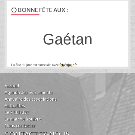
BONNE FÊTE AUX :
Gaétan
La fête du jour sur votre site avec
fetedujour.fr
Accueil
Agenda des événements
Annuaire des associations
Actualités
Le PLEIADE
La marche à suivre
Nous contacter
CONTACTEZ-NOUS