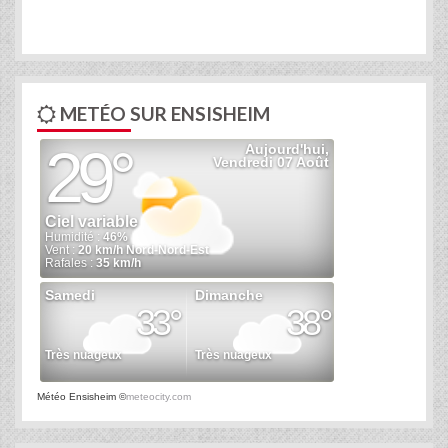
METÉO SUR ENSISHEIM
Météo Ensisheim
©
meteocity.com