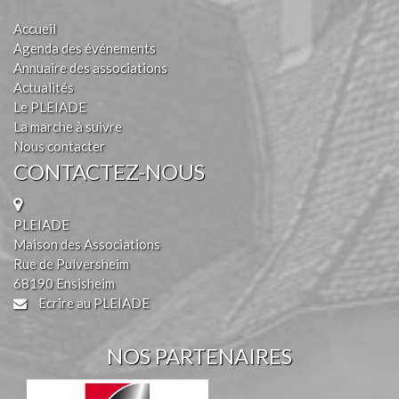
Accueil
Agenda des événements
Annuaire des associations
Actualités
Le PLEIADE
La marche à suivre
Nous contacter
CONTACTEZ-NOUS
PLEIADE
Maison des Associations
Rue de Pulversheim
68190 Ensisheim
Ecrire au PLEIADE
NOS PARTENAIRES