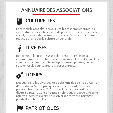
ANNUAIRE DES ASSOCIATIONS
CULTURELLES
La catégorie
associations culturelles
rassemble toutes les
associations qui s’intéressent de près ou de loin au spectacle
vivant, arts visuels, les médias associatifs ou le patrimoine
tout ce qui englobe la
culture
en générale.
DIVERSES
Retrouvez ici toutes les
Associations
au service de la
communauté. Issues toutes de
domaines différents
, qu'elles
soient caritatives, de notoriété publique ou privées, cette
session est là pour toutes les représentées.
LOISIRS
Découvrez ici les diverses
Associations de Loisirs
du
Canton
d'Ensisheim
. Venez partager avec d'autres adhérents la
passion de vos loisirs. Qu'ils soient de nature
créatifs
ou
divertissants
, le
Canton d'Ensisheim
vous propose une belle
palette d'activités loisirs sous diverses formes à partager
pendant vos temps libres.
PATRIOTIQUES