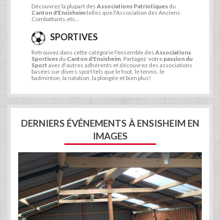
Découvrez la plupart des
Associations Patriotiques
du
Canton d'Ensisheim
telles que l'Association des Anciens
Combattants,etc...
SPORTIVES
Retrouvez dans cette catégorie l'ensemble des
Associations
Sportives
du
Canton d'Ensisheim
. Partagez votre
passion du
Sport
avec d'autres adhérents et découvrez des associations
basées sur divers sport tels que le foot, le tennis, le
badminton, la natation, la plongée et bien plus!
DERNIERS ÉVÉNEMENTS À ENSISHEIM EN
IMAGES