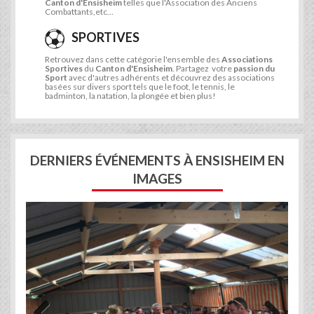
Canton d'Ensisheim
telles que l'Association des Anciens
Combattants,etc...
SPORTIVES
Retrouvez dans cette catégorie l'ensemble des
Associations
Sportives
du
Canton d'Ensisheim
. Partagez votre
passion du
Sport
avec d'autres adhérents et découvrez des associations
basées sur divers sport tels que le foot, le tennis, le
badminton, la natation, la plongée et bien plus!
DERNIERS ÉVÉNEMENTS À ENSISHEIM EN
IMAGES