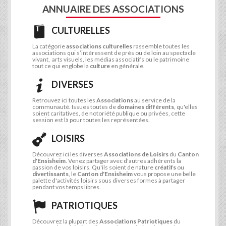
ANNUAIRE DES ASSOCIATIONS
CULTURELLES
La catégorie
associations culturelles
rassemble toutes les
associations qui s’intéressent de près ou de loin au spectacle
vivant, arts visuels, les médias associatifs ou le patrimoine
tout ce qui englobe la
culture
en générale.
DIVERSES
Retrouvez ici toutes les
Associations
au service de la
communauté. Issues toutes de
domaines différents
, qu'elles
soient caritatives, de notoriété publique ou privées, cette
session est là pour toutes les représentées.
LOISIRS
Découvrez ici les diverses
Associations de Loisirs
du
Canton
d'Ensisheim
. Venez partager avec d'autres adhérents la
passion de vos loisirs. Qu'ils soient de nature
créatifs
ou
divertissants
, le
Canton d'Ensisheim
vous propose une belle
palette d'activités loisirs sous diverses formes à partager
pendant vos temps libres.
PATRIOTIQUES
Découvrez la plupart des
Associations Patriotiques
du