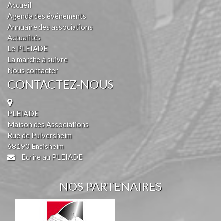
Accueil
Agenda des événements
Annuaire des associations
Actualités
Le PLEIADE
La marche à suivre
Nous contacter
CONTACTEZ-NOUS
PLEIADE
Maison des Associations
Rue de Pulversheim
68190 Ensisheim
Ecrire au PLEIADE
NOS PARTENAIRES