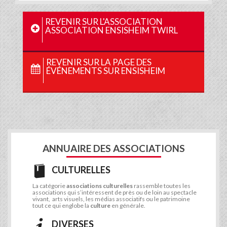
REVENIR SUR L'ASSOCIATION
ASSOCIATION ENSISHEIM TWIRL
REVENIR SUR LA PAGE DES
ÉVÉNEMENTS SUR ENSISHEIM
ANNUAIRE DES ASSOCIATIONS
CULTURELLES
La catégorie
associations culturelles
rassemble toutes les
associations qui s’intéressent de près ou de loin au spectacle
vivant, arts visuels, les médias associatifs ou le patrimoine
tout ce qui englobe la
culture
en générale.
DIVERSES