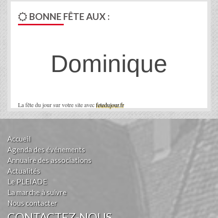
BONNE FÊTE AUX :
Dominique
La fête du jour sur votre site avec
fetedujour.fr
Accueil
Agenda des événements
Annuaire des associations
Actualités
Le PLEIADE
La marche à suivre
Nous contacter
CONTACTEZ-NOUS