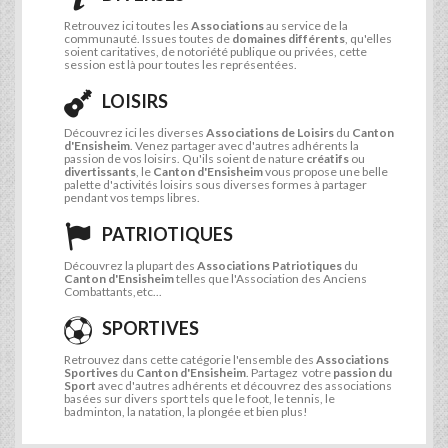
Retrouvez ici toutes les
Associations
au service de la
communauté. Issues toutes de
domaines différents
, qu'elles
soient caritatives, de notoriété publique ou privées, cette
session est là pour toutes les représentées.
LOISIRS
Découvrez ici les diverses
Associations de Loisirs
du
Canton
d'Ensisheim
. Venez partager avec d'autres adhérents la
passion de vos loisirs. Qu'ils soient de nature
créatifs
ou
divertissants
, le
Canton d'Ensisheim
vous propose une belle
palette d'activités loisirs sous diverses formes à partager
pendant vos temps libres.
PATRIOTIQUES
Découvrez la plupart des
Associations Patriotiques
du
Canton d'Ensisheim
telles que l'Association des Anciens
Combattants,etc...
SPORTIVES
Retrouvez dans cette catégorie l'ensemble des
Associations
Sportives
du
Canton d'Ensisheim
. Partagez votre
passion du
Sport
avec d'autres adhérents et découvrez des associations
basées sur divers sport tels que le foot, le tennis, le
badminton, la natation, la plongée et bien plus!