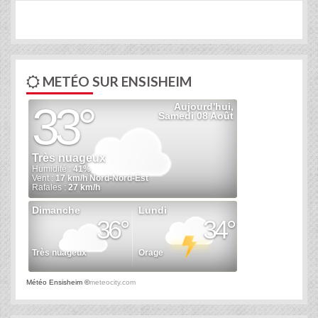
METÉO SUR ENSISHEIM
Météo Ensisheim
©
meteocity.com