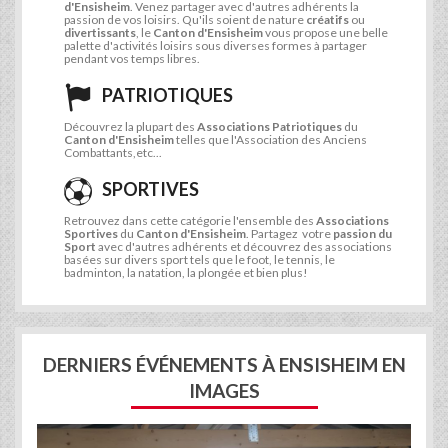
d'Ensisheim
. Venez partager avec d'autres adhérents la
passion de vos loisirs. Qu'ils soient de nature
créatifs
ou
divertissants
, le
Canton d'Ensisheim
vous propose une belle
palette d'activités loisirs sous diverses formes à partager
pendant vos temps libres.
PATRIOTIQUES
Découvrez la plupart des
Associations Patriotiques
du
Canton d'Ensisheim
telles que l'Association des Anciens
Combattants,etc...
SPORTIVES
Retrouvez dans cette catégorie l'ensemble des
Associations
Sportives
du
Canton d'Ensisheim
. Partagez votre
passion du
Sport
avec d'autres adhérents et découvrez des associations
basées sur divers sport tels que le foot, le tennis, le
badminton, la natation, la plongée et bien plus!
DERNIERS ÉVÉNEMENTS À ENSISHEIM EN
IMAGES