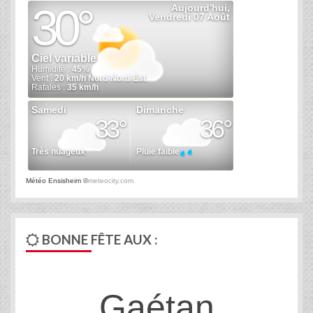
Météo Ensisheim
©
meteocity.com
BONNE FÊTE AUX :
Gaétan