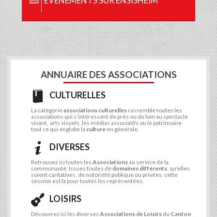
ÉVÉNEMENTS SUR ENSISHEIM
ANNUAIRE DES ASSOCIATIONS
CULTURELLES
La catégorie
associations culturelles
rassemble toutes les
associations qui s’intéressent de près ou de loin au spectacle
vivant, arts visuels, les médias associatifs ou le patrimoine
tout ce qui englobe la
culture
en générale.
DIVERSES
Retrouvez ici toutes les
Associations
au service de la
communauté. Issues toutes de
domaines différents
, qu'elles
soient caritatives, de notoriété publique ou privées, cette
session est là pour toutes les représentées.
LOISIRS
Découvrez ici les diverses
Associations de Loisirs
du
Canton