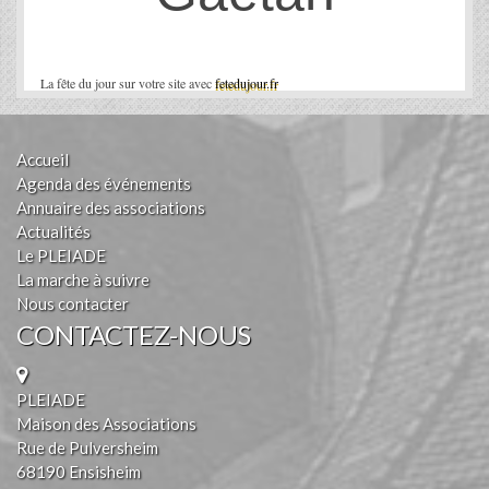
La fête du jour sur votre site avec
fetedujour.fr
Accueil
Agenda des événements
Annuaire des associations
Actualités
Le PLEIADE
La marche à suivre
Nous contacter
CONTACTEZ-NOUS
PLEIADE
Maison des Associations
Rue de Pulversheim
68190 Ensisheim