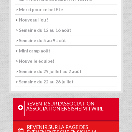
>
Merci pour ce bel Ete
>
Nouveau lieu !
>
Semaine du 12 au 16 août
>
Semaine du 5 au 9 août
>
Mini camp août
>
Nouvelle équipe!
>
Semaine du 29 juillet au 2 août
>
Semaine du 22 au 26 juillet
REVENIR SUR L'ASSOCIATION
ASSOCIATION ENSISHEIM TWIRL
REVENIR SUR LA PAGE DES