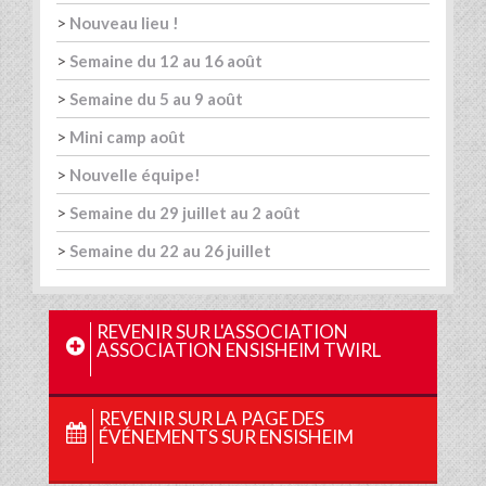
>
Nouveau lieu !
>
Semaine du 12 au 16 août
>
Semaine du 5 au 9 août
>
Mini camp août
>
Nouvelle équipe!
>
Semaine du 29 juillet au 2 août
>
Semaine du 22 au 26 juillet
REVENIR SUR L'ASSOCIATION
ASSOCIATION ENSISHEIM TWIRL
REVENIR SUR LA PAGE DES
ÉVÉNEMENTS SUR ENSISHEIM