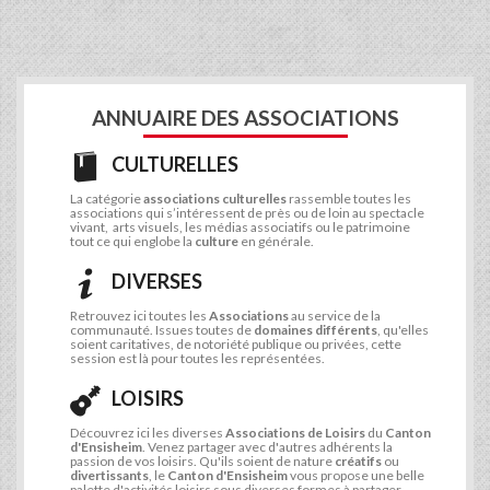
ANNUAIRE DES ASSOCIATIONS
CULTURELLES
La catégorie
associations culturelles
rassemble toutes les
associations qui s’intéressent de près ou de loin au spectacle
vivant, arts visuels, les médias associatifs ou le patrimoine
tout ce qui englobe la
culture
en générale.
DIVERSES
Retrouvez ici toutes les
Associations
au service de la
communauté. Issues toutes de
domaines différents
, qu'elles
soient caritatives, de notoriété publique ou privées, cette
session est là pour toutes les représentées.
LOISIRS
Découvrez ici les diverses
Associations de Loisirs
du
Canton
d'Ensisheim
. Venez partager avec d'autres adhérents la
passion de vos loisirs. Qu'ils soient de nature
créatifs
ou
divertissants
, le
Canton d'Ensisheim
vous propose une belle
palette d'activités loisirs sous diverses formes à partager