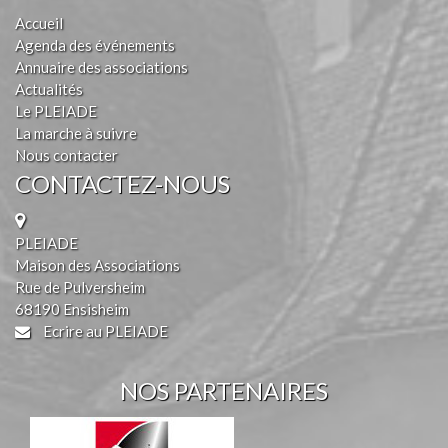
Accueil
Agenda des événements
Annuaire des associations
Actualités
Le PLEIADE
La marche à suivre
Nous contacter
CONTACTEZ-NOUS
PLEIADE
Maison des Associations
Rue de Pulversheim
68190 Ensisheim
Ecrire au PLEIADE
NOS PARTENAIRES